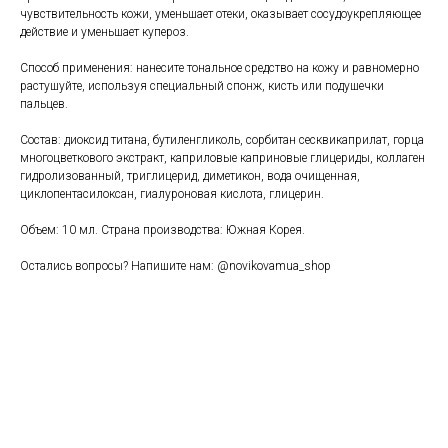
чувствительность кожи, уменьшает отеки, оказывает сосудоукрепляющее
действие и уменьшает купероз.
Способ применения: нанесите тональное средство на кожу и равномерно
растушуйте, используя специальный спонж, кисть или подушечки
пальцев.
Состав: диоксид титана, бутиленгликоль, сорбитан сесквикаприлат, горца
многоцветкового экстракт, каприловые каприновые глицериды, коллаген
гидролизованный, триглицерид, диметикон, вода очищенная,
циклопентасилоксан, гиалуроновая кислота, глицерин.
Объем: 10 мл. Страна производства: Южная Корея.
Остались вопросы? Напишите нам: @novikovamua_shop