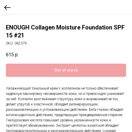
ENOUGH Collagen Moisture Foundation SPF
15 #21
SKU:
062379
615
р.
Out of stock
Увлажняющий тональный крем с коллагеном не только обеспечивает
надежную маскировку несовершенств кожи, но и превосходно ухаживает
за ней. Коллаген разглаживает структуру кожи и выравнивает ее тон,
делает упругой и эластичной, обладает регенерирующим,
ранозаживляющим и успокаивающим действием. Бета-глюкан обладает
антиоксидантным действием, предотвращая преждевременное старение.
Гиалуроновая кислота повышает уровень увлажненности кожи и
препятствует обезвоживанию. Экстракт центеллы азиатской обладает
противовоспалительным и ранозаживляющим действием, снижает