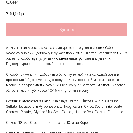
020444
200,00
р.
Купить
Альгинатная маска с экстрактами древесного угля и соевых бобов
эффективно очищает кожу и сужает поры, уменьшает выделения сальных
желез, способствует улучшению цвета лица, убирает шелушения.
Подходит для жирной и комбинированной кожи.
Способ применения: добавить в баночку теплой или холодной воды в
пропорции 1:1, размешать до получения однородной массы. Нанести
маску на предварительно очищенную кожу лица толстым слоем, избегая
область глаз и губ. Через 10-15 минут снять маску.
Состав: Diatomaceous Earth, Zea Mays Starch, Glucose, Algin, Calcium
Sulfate, Tetrasodium Pyrophosphate, Magnesium Oxide, Sodium Benzoate,
Charcoal Powder, Glycine Max Seed Extract, Licorice Root Extract, Fragrance.
Объем: 18 мл. Страна производства: Южная Корея.