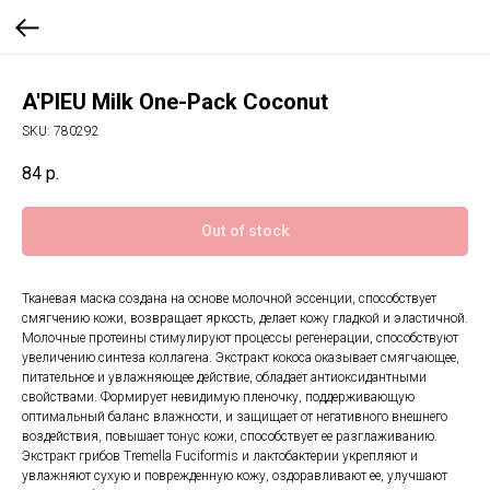
A'PIEU Milk One-Pack Coconut
SKU:
780292
84
р.
Out of stock
Тканевая маска создана на основе молочной эссенции, способствует
смягчению кожи, возвращает яркость, делает кожу гладкой и эластичной.
Молочные протеины стимулируют процессы регенерации, способствуют
увеличению синтеза коллагена. Экстракт кокоса оказывает смягчающее,
питательное и увлажняющее действие, обладает антиоксидантными
свойствами. Формирует невидимую пленочку, поддерживающую
оптимальный баланс влажности, и защищает от негативного внешнего
воздействия, повышает тонус кожи, способствует ее разглаживанию.
Экстракт грибов Tremella Fuciformis и лактобактерии укрепляют и
увлажняют сухую и поврежденную кожу, оздоравливают ее, улучшают