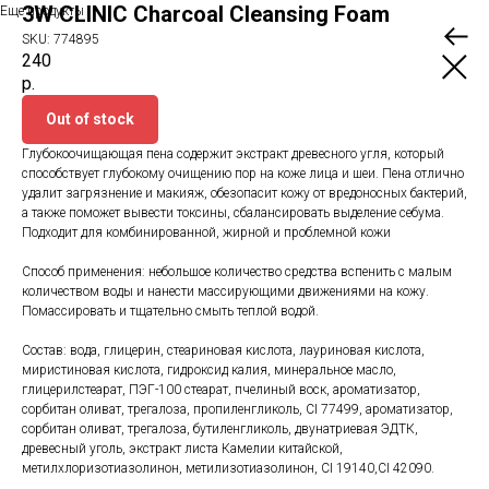
3W CLINIC Charcoal Cleansing Foam
Еще продукты
SKU:
774895
240
р.
Out of stock
Глубокоочищающая пена содержит экстракт древесного угля, который
способствует глубокому очищению пор на коже лица и шеи. Пена отлично
удалит загрязнение и макияж, обезопасит кожу от вредоносных бактерий,
а также поможет вывести токсины, сбалансировать выделение себума.
Подходит для комбинированной, жирной и проблемной кожи
Способ применения: небольшое количество средства вспенить с малым
количеством воды и нанести массирующими движениями на кожу.
Помассировать и тщательно смыть теплой водой.
Состав: вода, глицерин, стеариновая кислота, лауриновая кислота,
миристиновая кислота, гидроксид калия, минеральное масло,
глицерилстеарат, ПЭГ-100 стеарат, пчелиный воск, ароматизатор,
сорбитан оливат, трегалоза, пропиленгликоль, CI 77499, ароматизатор,
сорбитан оливат, трегалоза, бутиленгликоль, двунатриевая ЭДТК,
древесный уголь, экстракт листа Камелии китайской,
метилхлоризотиазолинон, метилизотиазолинон, CI 19140,CI 42090.