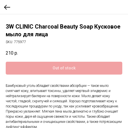
3W CLINIC Charcoal Beauty Soap Кусковое
мыло для лица
SKU:
775977
210
р.
Out of stock
Бамбуковый уголь обладает свойствами абсорбции — такое мыло
смягчает кожу, впитывает токсины, удаляет мертвый эпидермис и
нейтрализирует бактерии на поверхности кожи. Мыло делает кожу
чистой, гладкой, скрипучей и сияющей. Хорошо подготавливает кожу к
последующим процедурам по уходу, так как усиливает кровообращение.
Прекрасно увлажняет. Мягкая пена мыла деликатно и глубоко очищает
поры кожи, даря ей ощущение свежести и чистоты. Также обладает
антибактериальными и очищающими свойствами, а также потрясающим
лифтинг-эффектом.