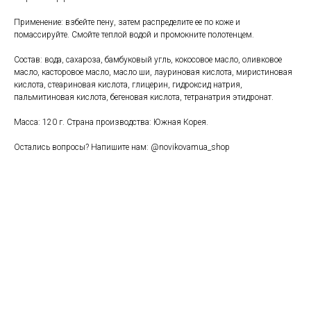
Применение: взбейте пену, затем распределите ее по коже и
помассируйте. Смойте теплой водой и промокните полотенцем.
Состав: вода, сахароза, бамбуковый угль, кокосовое масло, оливковое
масло, касторовое масло, масло ши, лауриновая кислота, миристиновая
кислота, стеариновая кислота, глицерин, гидроксид натрия,
пальмитиновая кислота, бегеновая кислота, тетранатрия этидронат.
Масса: 120 г. Страна производства: Южная Корея.
Остались вопросы? Напишите нам: @novikovamua_shop