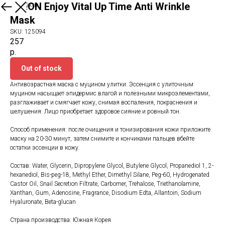
MIZON Enjoy Vital Up Time Anti Wrinkle
Еще продукты
Mask
SKU:
125094
257
р.
Out of stock
Антивозрастная маска с муцином улитки. Эссенция с улиточным
муцином насыщает эпидермис влагой и полезными микроэлементами,
разглаживает и смягчает кожу, снимая воспаления, покраснения и
шелушения. Лицо приобретает здоровое сияние и ровный тон.
Способ применения: после очищения и тонизирования кожи приложите
маску на 20-30 минут, затем снимите и кончиками пальцев вбейте
остатки эссенции в кожу.
Состав: Water, Glycerin, Dipropylene Glycol, Butylene Glycol, Propanediol 1, 2-
hexanediol, Bis-peg-18, Methyl Ether, Dimethyl Silane, Peg-60, Hydrogenated
Castor Oil, Snail Secretion Filtrate, Carbomer, Trehalose, Triethanolamine,
Xanthan, Gum, Adenosine, Fragrance, Disodium Edta, Allantoin, Sodium
Hyaluronate, Beta-glucan
Страна производства: Южная Корея.